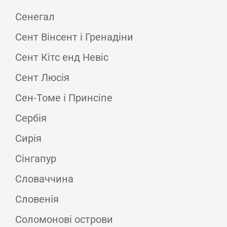
Сенегал
Сент Вінсент і Гренадіни
Сент Кітс енд Невіс
Сент Люсія
Сен-Томе і Принсіпе
Сербія
Сирія
Сінгапур
Словаччина
Словенія
Соломонові острови