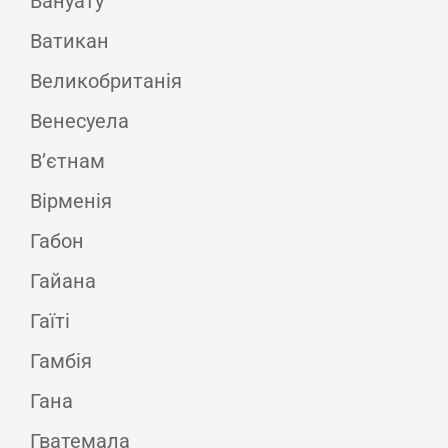
Вануату
Ватикан
Великобританія
Венесуела
В’єтнам
Вірменія
Габон
Гайана
Гаїті
Гамбія
Гана
Гватемала