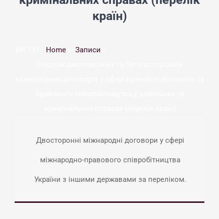
країн)
ВИ ТУТ:
Home
Записи
Перелік двосторонніх та багатосторонніх
міжнародних договорів у сфері правової допомоги та
правового співробітництва у цивільних та
кримінальних справах (перелік країн)
Двосторонні міжнародні договори у сфері
міжнародно-правового співробітництва
України з іншими державами за переліком.