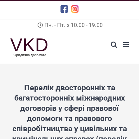
Skip
Facebook
Instagram
to
Пн. - Пт. з 10.00 - 19.00
content
Перелік двосторонніх та
багатосторонніх міжнародних
договорів у сфері правової
допомоги та правового
співробітництва у цивільних та
кримінальних справах (перелік