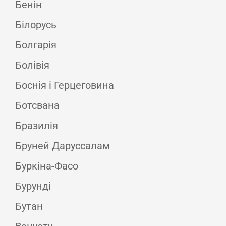
Бенін
Білорусь
Болгарія
Болівія
Боснія і Герцеговина
Ботсвана
Бразилія
Бруней Даруссалам
Буркіна-Фасо
Бурунді
Бутан