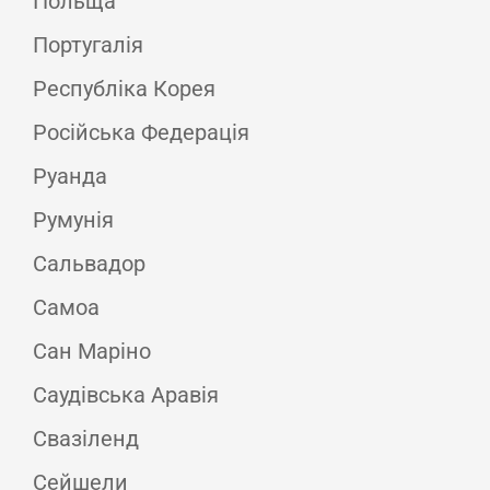
Польща
Португалія
Республіка Корея
Російська Федерація
Руанда
Румунія
Сальвадор
Самоа
Сан Маріно
Саудівська Аравія
Свазіленд
Сейшели