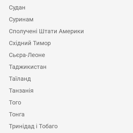
Судан
Суринам
Сполучені Штати Америки
Східний Тимор
Сьєра-Леоне
Таджикистан
Таїланд
Танзанія
Того
Тонга
Тринідад і Тобаго