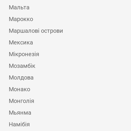
Мальта
Марокко
Маршалові острови
Мексика
Мікронезія
Мозамбік
Молдова
Монако
Монголія
Мьянма
Намібія