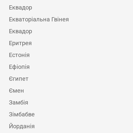
Еквадор
Екваторіальна Гвінея
Еквадор
Еритрея
Естонія
Ефіопія
Єгипет
Ємен
Замбія
Зімбабве
Йорданія