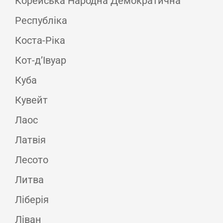
Корейська Народна Демократична
Республіка
Коста-Ріка
Кот-д’Івуар
Куба
Кувейт
Лаос
Латвія
Лесото
Литва
Ліберія
Ліван