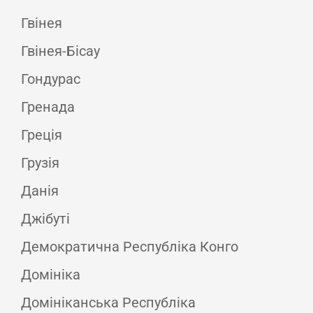
Гвінея
Гвінея-Бісау
Гондурас
Гренада
Греція
Грузія
Данія
Джібуті
Демократична Республіка Конго
Домініка
Домініканська Республіка