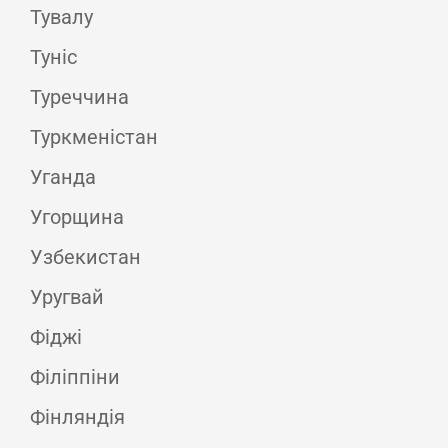
Тувалу
Туніс
Туреччина
Туркменістан
Уганда
Угорщина
Узбекистан
Уругвай
Фіджі
Філіппіни
Фінляндія