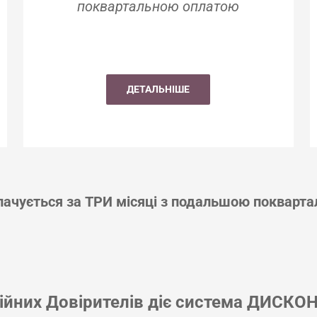
поквартальною оплатою
ДЕТАЛЬНІШЕ
лачується за ТРИ місяці з подальшою покварт
ійних Довірителів діє система ДИСКОН